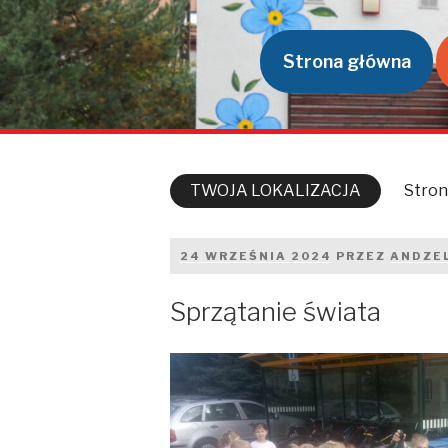
Przeskocz
do
treści
Strona główna
TWOJA LOKALIZACJA
Stron
OPUBLIKOWANE
24 WRZEŚNIA 2024
PRZEZ
ANDZEL
W
Sprzątanie świata